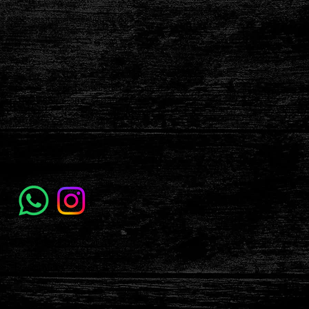
labolatattooandpiercing@gmail.com
Adresse
Carrer de les Ramelleres, 5, Ciutat Vella,
08001 Barcelone, Espagne
Suivez-nous
Conditions générales
politique de confidentialité
Déclaration d'accessibilité