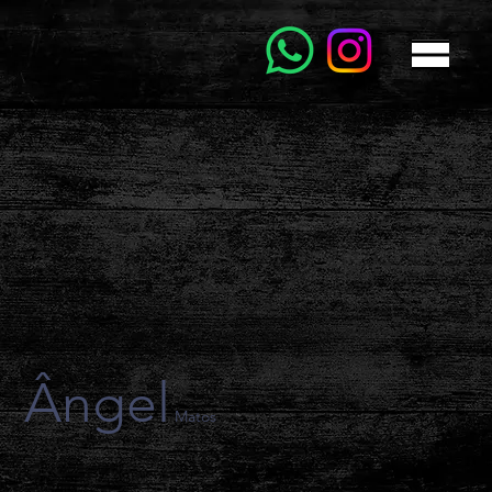
Ângel
Matos